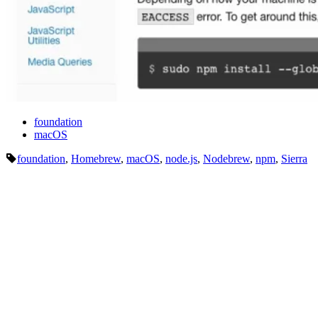
foundation
macOS
foundation
,
Homebrew
,
macOS
,
node.js
,
Nodebrew
,
npm
,
Sierra