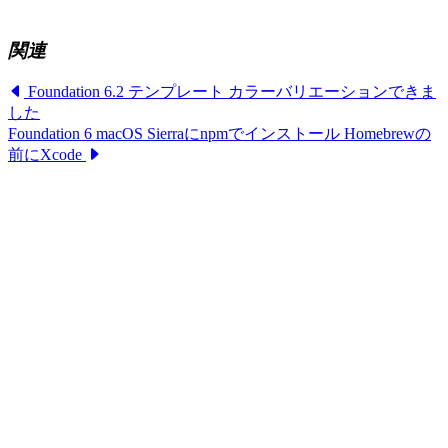
関連
Foundation 6.2 テンプレート カラーバリエーションできま
投
した
稿
Foundation 6 macOS Sierraにnpmでインストール Homebrewの
前にXcode
ナ
ビ
ゲ
ー
シ
ョ
ン