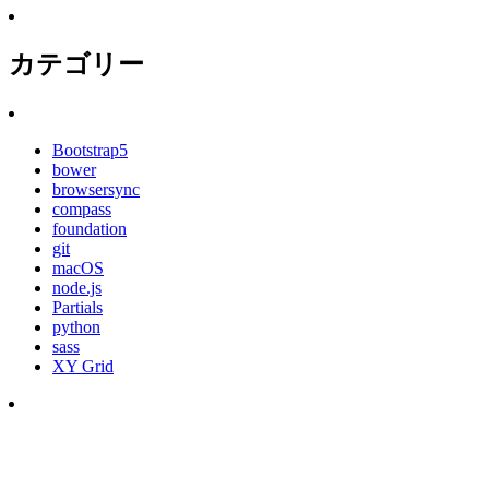
カテゴリー
Bootstrap5
bower
browsersync
compass
foundation
git
macOS
node.js
Partials
python
sass
XY Grid