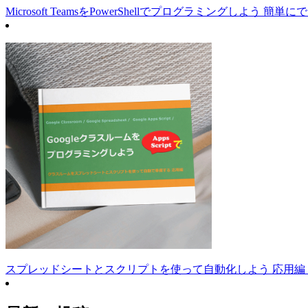
Microsoft TeamsをPowerShellでプログラミングしよう 簡
スプレッドシートとスクリプトを使って自動化しよう 応用編 Ki