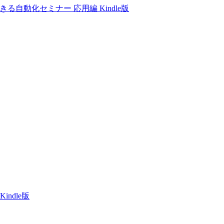
単にできる自動化セミナー 応用編 Kindle版
ndle版