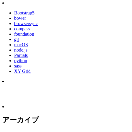
Bootstrap5
bower
browsersync
compass
foundation
git
macOS
node.js
Partials
python
sass
XY Grid
アーカイブ